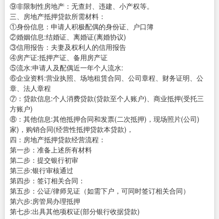
⑨非限制性房地产：无查封、违建、小产权等。
三、房地产抵押贷款所需材料：
①身份信息：申请人积极配偶的身份证、户口簿
②婚姻信息:结婚证、离婚证(离婚协议)
③信用报告：夫妻及权利人的信用报告
④房产证:抵押产证、备用房产证
⑤流水:申请人及配偶近一年个人流水:
⑥企业资料:营业执照、场地租赁合同、公司章程、财务证明、公
章、法人章程
⑦：贷款信息:个人消费贷款(贷款至个人账户)、商业抵押(受托三
方账户)
⑧：其他信息:其他抵押合同和发票(二次抵押)，现场照片(公司)
家)，购销合同(经营性抵押贷款本贷款)，
四：房地产抵押贷款经营流程：
第一步：准备上述所有材料
第二步：提交银行初审
第三步:银行审核通过
第四步：签订相关合同：
第五步：公证/律师见证（如需下户，可同时签订相关合同）
第六步:房管局办理抵押
第七步:出具其他项权证(部分银行收据贷款)