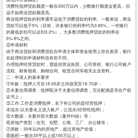
消费性抵押贷款额度一般在300万以内，少数银行额度会更高，但
远不如商业贷款额度高。
商业抵押贷款的利率通常远低于消费贷款的利率。一般来说，商业
贷款可以低于5%（目前，许多银行的利率约为3.85%，一些银行
的最低折扣可以达到3.2%）。大多数消费抵押贷款的利率在
5%-8%之间。
⑤申请材料
由于商业贷款和消费贷款在申请主体和资金使用上存在差异，银行
在处理时的申请材料也有所不同。
办理抵押经营贷款时，需提供营业执照、公司章程、银行公司账户
流程、财务报表、购销合同、租赁合同等相关企业资料。
二：申请人的基本要求
①年龄：抵押人可在18-65岁之间放宽至18-70岁；
②夫妻信用调查：抵押取决于夫妻信用调查，无论配偶是否在产权
证书上；
③工作:工作是消费抵押，名下有公司的是经营抵押；
④流水:以夫妻名义进入账户，公流水(经营性抵押)；
⑤大数据：夫妻外部大数据（案件纠纷）等；
⑥房地产类型：住宅、别墅、公寓、工厂、办公楼等；
⑦房龄：30年以内的房地产，超过房地产价值；
⑧面积:一般在35平以上或150万以上；