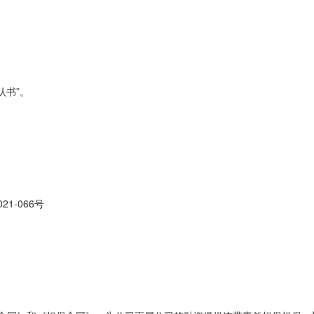
确认书”。
1-066号