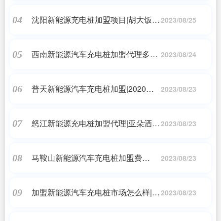
的不二之选!
沈阳新能源充电桩加盟项目|胡大饭馆
04
2023/08/25
门店数量将不再增加，或将跨界打
造“Big胡”咖啡馆
西南新能源汽车充电桩加盟代理多少
05
2023/08/24
钱|“我在京东有熟人”之“汽车后市场的
庖丁解牛者”
普天新能源汽车充电桩加盟|2020年
06
2023/08/23
中国充电桩运营服务商年度竞争力品
牌榜单
怒江新能源充电桩加盟代理|亚朵酒
07
2023/08/23
店，站在红海中央
马鞍山新能源汽车充电桩加盟费
08
2023/08/23
用|G60科创走廊一体化样板间
加盟新能源汽车充电桩市场怎么样|充
09
2023/08/23
电桩进社区利益纠葛:进场费水涨船
高，运营商抱怨利润太薄