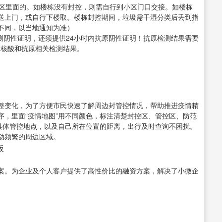
小区里面的。如楼栋没有封控，则需自行到小区门口交接。如楼栋
送上门，或自行下楼取。楼栋封控期间，垃圾需干湿分类后丢到指
不同，以当地通知为准）
检测阴性证明，还须提供24小时内抗原阴性证明！抗原检测结果需要
询核酸和抗原相关检测结果。
整变化，为了方便市民快速了解周边封管控情况，帮助推进疫情精
序，里面“疫情地图”用不同颜色，标注清楚封控区、管控区、防范
的具体管控地点，以及自己所在位置的距离，出行及时查询不困扰。
动频繁的周边区域。
板
案。为企业及个人客户提供了高性价比的融资方案，解决了小微企