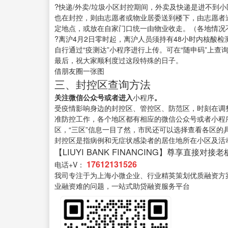
?快递/外卖/垃圾小区封控期间，外卖及快递是进不到
也在封控，则由志愿者或物业居委送到楼下，由志愿者
定地点，或放在自家门口统一由物业收走。（各地情况
?离沪4月2日零时起，离沪人员须持有48小时内核酸
自行通过“疫测达”小程序进行上传。可在“随申码”上查
最后，祝大家顺利度过这段特殊的日子。
借朋友圈一张图
三、封控区查询方法
关注微信公众号或者进入
小程序
。
受疫情影响身边的封控区、管控区、防范区，时刻在调
准防控工作，各个地区都有相应的微信公众号或者小程
区，“三区”信息一目了然，市民还可以选择查看各区
封控区是指病例和无症状感染者的居住地所在小区及活
【LIUYI BANK FINANCING】尊享直接对接老
17612131526
电话+V：
我司专注于为上海小微企业、行业精英策划优质融资方
业融资难的问题，一站式助贷融资服务平台