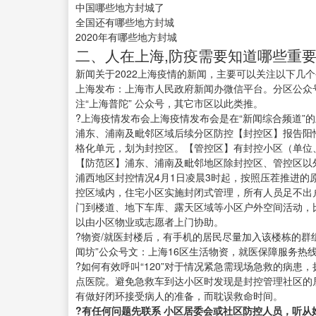
中国哪些地方封城了
全国还有哪些地方封城
2020年有哪些地方封城
二、人在上海,防疫需要知道哪些重要
新闻关于2022上海疫情的新闻，主要可以关注以下几
上海发布：上海市人民政府新闻办微信平台。分区公众
注“上海普陀” 公众号，其它市区以此类推。
?上海疫情发布会上海疫情发布会是在“新闻综合频道”
浦东、浦南及毗邻区域后续分区防控【封控区】报告阳
格化单元，划为封控区。【管控区】有封控小区（单位
【防范区】浦东、浦南及毗邻地区除封控区、管控区以
浦西地区封控情况4月1日凌晨3时起，按照压茬推进的
控区域内，住宅小区实施封闭式管理，所有人员足不出
门到楼道、地下车库、露天区域等小区户外空间活动，
以由小区物业或志愿者上门协助。
?物资/就医封楼后，有手机的居民尽量加入该楼栋的群
闻坊”公众号文：上海16区生活物资，就医保障服务热
?如何有效呼叫“120”对于情况紧急需现场急救的病患
点医院。避免急救车到达小区时发现是封控管理社区的
有做好闭环接受病人的准备，而耽误救命时间。
?有任何问题先联系 小区居委会或社区防控人员，听从