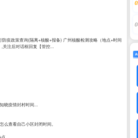
0
0
防疫政策查询(隔离+核酸+报备) 广州核酸检测攻略（地点+时间
,关注后对话框回复【管控...
晓疫情封村时间...
，怎么查看自己小区封闭时间。
热点