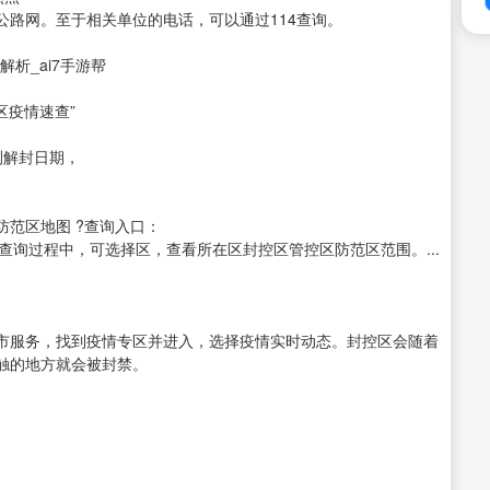
路网。至于相关单位的电话，可以通过114查询。
析_ai7手游帮
区疫情速查”
测解封日期，
范区地图 ?查询入口：
kong/ 温馨提示：查询过程中，可选择区，查看所在区封控区管控区防范区范围。...
市服务，找到疫情专区并进入，选择疫情实时动态。封控区会随着
触的地方就会被封禁。