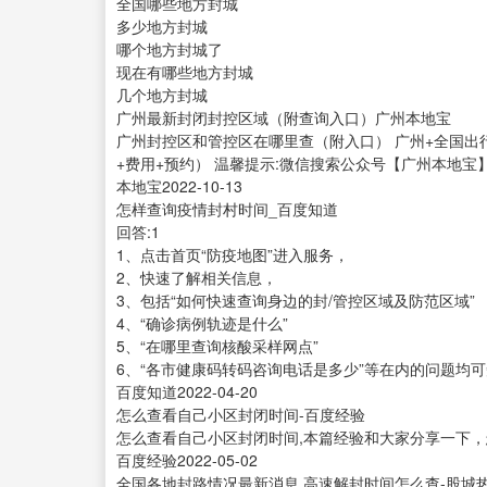
全国哪些地方封城
多少地方封城
哪个地方封城了
现在有哪些地方封城
几个地方封城
广州最新封闭封控区域（附查询入口）广州本地宝
广州封控区和管控区在哪里查（附入口） 广州+全国出行
+费用+预约） 温馨提示:微信搜索公众号【广州本地宝】
本地宝2022-10-13
怎样查询疫情封村时间_百度知道
回答:1
1、点击首页“防疫地图”进入服务，
2、快速了解相关信息，
3、包括“如何快速查询身边的封/管控区域及防范区域”
4、“确诊病例轨迹是什么”
5、“在哪里查询核酸采样网点”
6、“各市健康码转码咨询电话是多少”等在内的问题均可知
百度知道2022-04-20
怎么查看自己小区封闭时间-百度经验
怎么查看自己小区封闭时间,本篇经验和大家分享一下
百度经验2022-05-02
全国各地封路情况最新消息 高速解封时间怎么查-股城