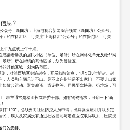
信息?
个公众号：新闻坊：上海电视台新闻综合频道《新闻坊》公众号。
号：如在徐汇区，可关注“上海徐汇”公众号；如在普陀区，可关
的上午九点或上午十点。
性感染者涉及的居民小区（单位、场所）所在网格化单元及毗邻网
、场所）所在街镇的其他区域，划为管控区。
外的其他区域，划为防范区。
原则，对浦西地区实施封控，开展核酸筛查，4月5日3时解封。封
户，人员和车辆只进不出。足不出户指的是不出家门，不要走出家
比如散步运动、聚集攀谈、遛宠物等。居民要拿快递、扔垃圾，可
组，群主通常是楼组长或居委干部。如有物资需求，可翻一下“新
线！
，拨打“120”，必须要向社区防控人员申请，出具就医证明并联系定
居民，病人及家属没有通过社区提前与定点医院取得联系，医院没
她们的安排。