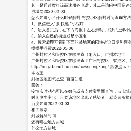
其一是通过拨打该高速服务电话，其二是访问中国高速公
股城网2020-02-03
怎么知道小区什么时候解封-封控小区解封时间查询方法解
1、微信进入“微 快递 ”小程序
2、进入首页后，在下方海报中左右滑动，找到“上海小
3、输入自己的街道或是小区名
4、搜索后即可看到下面的某地区的阳性确诊日期和预
摸摸手游帮2022-05-06
广州封控区和管控区在哪里查（附入口）广州本地宝
广州封控区和管控区在哪里查？广州封控区、管控区、防
http://m.gz.bendibao.com/news/feng
本地宝
封控区地图怎么查_百度知道
回答:1
疫情实时动态可以在微信或者支付宝里面查询，点击城
时间发生变化，只要该地区出现了感染者，感染者所接
百度知道2022-03-03
相关搜索
封城解除时间
还有哪些地方封城
什么地方封城