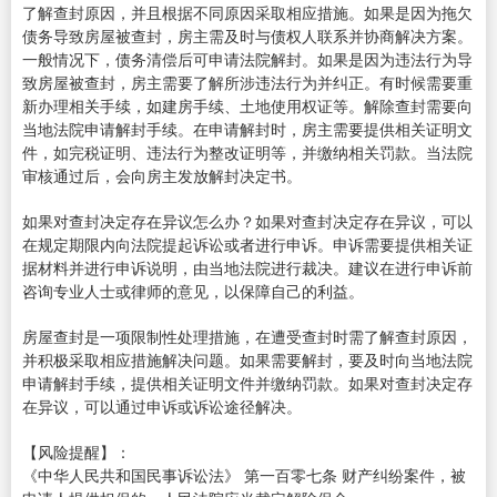
了解查封原因，并且根据不同原因采取相应措施。如果是因为拖欠
债务导致房屋被查封，房主需及时与债权人联系并协商解决方案。
一般情况下，债务清偿后可申请法院解封。如果是因为违法行为导
致房屋被查封，房主需要了解所涉违法行为并纠正。有时候需要重
新办理相关手续，如建房手续、土地使用权证等。解除查封需要向
当地法院申请解封手续。在申请解封时，房主需要提供相关证明文
件，如完税证明、违法行为整改证明等，并缴纳相关罚款。当法院
审核通过后，会向房主发放解封决定书。
如果对查封决定存在异议怎么办？如果对查封决定存在异议，可以
在规定期限内向法院提起诉讼或者进行申诉。申诉需要提供相关证
据材料并进行申诉说明，由当地法院进行裁决。建议在进行申诉前
咨询专业人士或律师的意见，以保障自己的利益。
房屋查封是一项限制性处理措施，在遭受查封时需了解查封原因，
并积极采取相应措施解决问题。如果需要解封，要及时向当地法院
申请解封手续，提供相关证明文件并缴纳罚款。如果对查封决定存
在异议，可以通过申诉或诉讼途径解决。
【风险提醒】：
《中华人民共和国民事诉讼法》 第一百零七条 财产纠纷案件，被