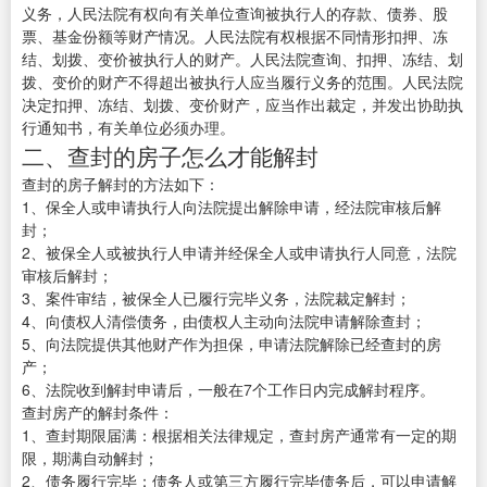
义务，人民法院有权向有关单位查询被执行人的存款、债券、股
票、基金份额等财产情况。人民法院有权根据不同情形扣押、冻
结、划拨、变价被执行人的财产。人民法院查询、扣押、冻结、划
拨、变价的财产不得超出被执行人应当履行义务的范围。人民法院
决定扣押、冻结、划拨、变价财产，应当作出裁定，并发出协助执
行通知书，有关单位必须办理。
二、查封的房子怎么才能解封
查封的房子解封的方法如下：
1、保全人或申请执行人向法院提出解除申请，经法院审核后解
封；
2、被保全人或被执行人申请并经保全人或申请执行人同意，法院
审核后解封；
3、案件审结，被保全人已履行完毕义务，法院裁定解封；
4、向债权人清偿债务，由债权人主动向法院申请解除查封；
5、向法院提供其他财产作为担保，申请法院解除已经查封的房
产；
6、法院收到解封申请后，一般在7个工作日内完成解封程序。
查封房产的解封条件：
1、查封期限届满：根据相关法律规定，查封房产通常有一定的期
限，期满自动解封；
2、债务履行完毕：债务人或第三方履行完毕债务后，可以申请解