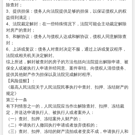
除查封；
3、提供担保：债务人向法院提供足够的担保，以保证债权人的权
益得到满足；
4、法院裁定解封：在一些特殊情况下，法院可能会主动裁定解除
对房产的查封；
5、和解协议：债务人与债权人达成和解协议，债权人同意解除查
封；
6、上诉或复议：债务人对查封决定不服，通过上诉或复议程序，
法院或相关机关决定解封。
综上所述，解封被查封的房子的方法包括向法院提出解除申请、被
保全人或被执行人申请并经同意、案件审结、向债权人清偿债务、
提供其他财产作为担保以及法院完成解封程序。
【风险提醒】：
《最高人民法院关于人民法院民事执行中查封、扣押、冻结财产的
规定》
第三十一条
有下列情形之一的，人民法院应当作出解除查封、扣押、冻结裁
定，并送达申请执行人、被执行人或者案外人：
（一）查封、扣押、冻结案外人财产的；
（二）申请执行人撤回执行申请或者放弃债权的；
（三）查封、扣押、冻结的财产流拍或者变卖不成，申请执行人和