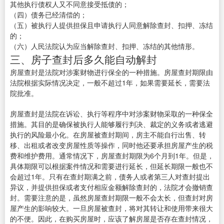
其他执行债权人又不同意接受抵债的；
（四）债务已经清偿的；
（五）被执行人提供担保且申请执行人同意解除查封、扣押、冻结
的；
（六）人民法院认为应当解除查封、扣押、冻结的其他情形。
三、房子查封后多久能自动解封
房屋查封是法院对涉案财物进行保全的一种措施。房屋查封期限由
法院根据实际情况决定，一般不超过1年，如果需要延长，需要法
院批准。
房屋查封是法院在诉讼、执行等程序中对涉案财物采取的一种保全
措施。其目的是确保被执行人能够履行判决、裁定的义务或者逃避
执行的风险最小化。在房屋被查封期间，房主不能自行出售、转
移、出租或者改变房屋性质等操作，同时他还要承担房屋产生的税
费和维护费用。通常情况下，房屋查封期限为6个月到1年。但是，
具体期限可以根据案件情况和需要进行延长，但延长期限一般也不
会超过1年。只有在查封期满之前，债务人或者第三人对查封提出
异议，并提供担保或者支付相应金额解除查封的，法院才会撤销查
封。需要注意的是，虽然房屋查封期限一般不会太长，但查封对房
屋产生的影响较大。一旦房屋被查封，将对其转让和使用带来很大
的不便。因此，在购买房屋时，应该了解房屋是否存在查封情况，