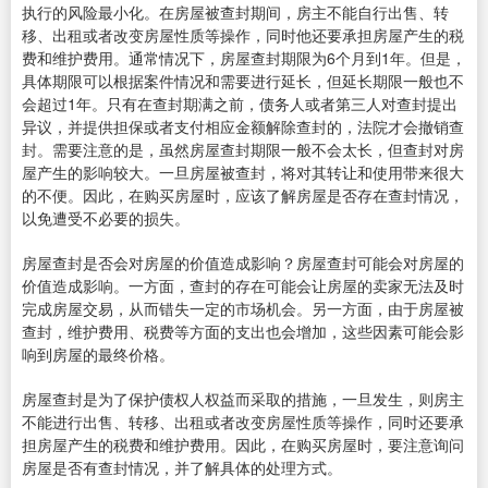
执行的风险最小化。在房屋被查封期间，房主不能自行出售、转
移、出租或者改变房屋性质等操作，同时他还要承担房屋产生的税
费和维护费用。通常情况下，房屋查封期限为6个月到1年。但是，
具体期限可以根据案件情况和需要进行延长，但延长期限一般也不
会超过1年。只有在查封期满之前，债务人或者第三人对查封提出
异议，并提供担保或者支付相应金额解除查封的，法院才会撤销查
封。需要注意的是，虽然房屋查封期限一般不会太长，但查封对房
屋产生的影响较大。一旦房屋被查封，将对其转让和使用带来很大
的不便。因此，在购买房屋时，应该了解房屋是否存在查封情况，
以免遭受不必要的损失。
房屋查封是否会对房屋的价值造成影响？房屋查封可能会对房屋的
价值造成影响。一方面，查封的存在可能会让房屋的卖家无法及时
完成房屋交易，从而错失一定的市场机会。另一方面，由于房屋被
查封，维护费用、税费等方面的支出也会增加，这些因素可能会影
响到房屋的最终价格。
房屋查封是为了保护债权人权益而采取的措施，一旦发生，则房主
不能进行出售、转移、出租或者改变房屋性质等操作，同时还要承
担房屋产生的税费和维护费用。因此，在购买房屋时，要注意询问
房屋是否有查封情况，并了解具体的处理方式。