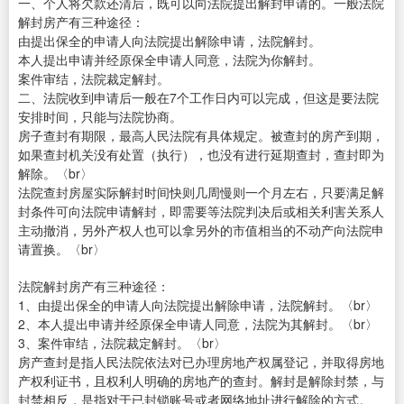
一、个人将欠款还清后，既可以向法院提出解封申请的。一般法院
解封房产有三种途径：
由提出保全的申请人向法院提出解除申请，法院解封。
本人提出申请并经原保全申请人同意，法院为你解封。
案件审结，法院裁定解封。
二、法院收到申请后一般在7个工作日内可以完成，但这是要法院
安排时间，只能与法院协商。
房子查封有期限，最高人民法院有具体规定。被查封的房产到期，
如果查封机关没有处置（执行），也没有进行延期查封，查封即为
解除。〈br〉
法院查封房屋实际解封时间快则几周慢则一个月左右，只要满足解
封条件可向法院申请解封，即需要等法院判决后或相关利害关系人
主动撤消，另外产权人也可以拿另外的市值相当的不动产向法院申
请置换。〈br〉
法院解封房产有三种途径：
1、由提出保全的申请人向法院提出解除申请，法院解封。〈br〉
2、本人提出申请并经原保全申请人同意，法院为其解封。〈br〉
3、案件审结，法院裁定解封。〈br〉
房产查封是指人民法院依法对已办理房地产权属登记，并取得房地
产权利证书，且权利人明确的房地产的查封。解封是解除封禁，与
封禁相反，是指对于已封锁账号或者网络地址进行解除的方式。