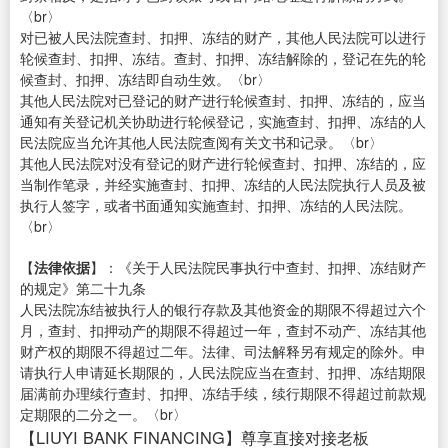
〈br〉
对已被人民法院查封、扣押、冻结的财产，其他人民法院可以进行
轮候查封、扣押、冻结。查封、扣押、冻结解除的，登记在先的轮
候查封、扣押、冻结即自动生效。〈br〉
其他人民法院对已登记的财产进行轮候查封、扣押、冻结的，应当
通知有关登记机关协助进行轮候登记，实施查封、扣押、冻结的人
民法院应当允许其他人民法院查阅有关文书和记录。〈br〉
其他人民法院对没有登记的财产进行轮候查封、扣押、冻结的，应
当制作笔录，并经实施查封、扣押、冻结的人民法院执行人员及被
执行人签字，或者书面通知实施查封、扣押、冻结的人民法院。
〈br〉
【
法律依据
】：《关于人民法院民事执行中查封、扣押、冻结财产
的规定》第二十九条
人民法院冻结被执行人的银行存款及其他资金的期限不得超过六个
月，查封、扣押动产的期限不得超过一年，查封不动产、冻结其他
财产权的期限不得超过二年。法律、司法解释另有规定的除外。申
请执行人申请延长期限的，人民法院应当在查封、扣押、冻结期限
届满前办理续行查封、扣押、冻结手续，续行期限不得超过前款规
定期限的二分之一。〈br〉
【LIUYI BANK FINANCING】尊享直接对接老板