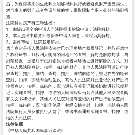
后，为保障将来的生效判决能够得到执行或者避免财产遭受损失，
对当事人的财产或者争议的标的物，采取限制当事人处分的强制措
施。
法院解封房产有三种途径：
1、由提出保全的申请人向法院提出解除申请，法院解封。
2、本人提出申请并经原保全申请人同意，法院为其解封。
3、案件审结，法院裁定解封。
房产查封是指人民法院依法对已办理房地产权属登记，并取得房地
产权利证书，且权利人明确的房地产的查封。解封是解除封禁，与
封禁相反，是指对于已封锁账号或者网络地址进行解除的方式。对
已被人民法院查封、扣押、冻结的财产，其他人民法院可以进行轮
候查封、扣押、冻结。查封、扣押、冻结解除的，登记在先的轮候
查封、扣押、冻结即自动生效。其他人民法院对已登记的财产进行
轮候查封、扣押、冻结的，应当通知有关登记机关协助进行轮候登
记，实施查封、扣押、冻结的人民法院应当允许其他人民法院查阅
有关文书和记录。其他人民法院对没有登记的财产进行轮候查封、
扣押、冻结的，应当制作笔录，并经实施查封、扣押、冻结的人民
法院执行人员及被执行人签字，或者书面通知实施查封、扣押、冻
结的人民法院。
法律依据
：
《中华人民共和国民事诉讼法》