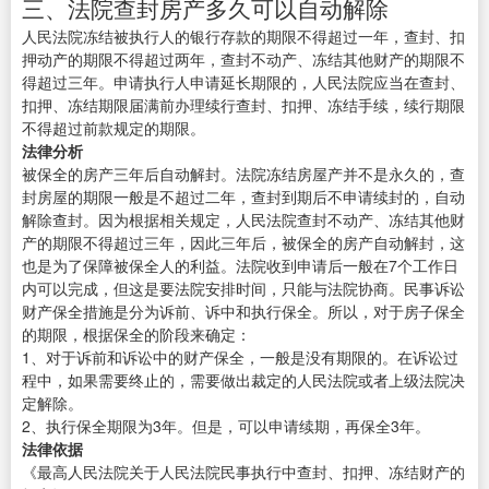
三、法院查封房产多久可以自动解除
人民法院冻结被执行人的银行存款的期限不得超过一年，查封、扣
押动产的期限不得超过两年，查封不动产、冻结其他财产的期限不
得超过三年。申请执行人申请延长期限的，人民法院应当在查封、
扣押、冻结期限届满前办理续行查封、扣押、冻结手续，续行期限
不得超过前款规定的期限。
法律分析
被保全的房产三年后自动解封。法院冻结房屋产并不是永久的，查
封房屋的期限一般是不超过二年，查封到期后不申请续封的，自动
解除查封。因为根据相关规定，人民法院查封不动产、冻结其他财
产的期限不得超过三年，因此三年后，被保全的房产自动解封，这
也是为了保障被保全人的利益。法院收到申请后一般在7个工作日
内可以完成，但这是要法院安排时间，只能与法院协商。民事诉讼
财产保全措施是分为诉前、诉中和执行保全。所以，对于房子保全
的期限，根据保全的阶段来确定：
1、对于诉前和诉讼中的财产保全，一般是没有期限的。在诉讼过
程中，如果需要终止的，需要做出裁定的人民法院或者上级法院决
定解除。
2、执行保全期限为3年。但是，可以申请续期，再保全3年。
法律依据
《最高人民法院关于人民法院民事执行中查封、扣押、冻结财产的