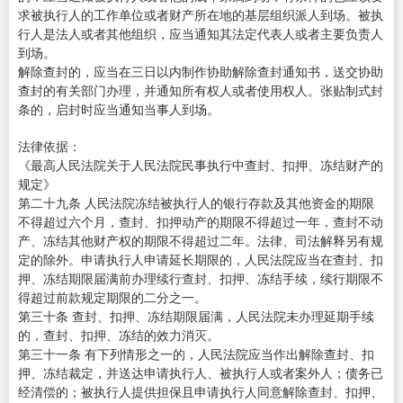
求被执行人的工作单位或者财产所在地的基层组织派人到场。被执
行人是法人或者其他组织，应当通知其法定代表人或者主要负责人
到场。
解除查封的，应当在三日以内制作协助解除查封通知书，送交协助
查封的有关部门办理，并通知所有权人或者使用权人。张贴制式封
条的，启封时应当通知当事人到场。
法律依据：
《最高人民法院关于人民法院民事执行中查封、扣押、冻结财产的
规定》
第二十九条 人民法院冻结被执行人的银行存款及其他资金的期限
不得超过六个月，查封、扣押动产的期限不得超过一年，查封不动
产、冻结其他财产权的期限不得超过二年。法律、司法解释另有规
定的除外。申请执行人申请延长期限的，人民法院应当在查封、扣
押、冻结期限届满前办理续行查封、扣押、冻结手续，续行期限不
得超过前款规定期限的二分之一。
第三十条 查封、扣押、冻结期限届满，人民法院未办理延期手续
的，查封、扣押、冻结的效力消灭。
第三十一条 有下列情形之一的，人民法院应当作出解除查封、扣
押、冻结裁定，并送达申请执行人、被执行人或者案外人；债务已
经清偿的；被执行人提供担保且申请执行人同意解除查封、扣押、