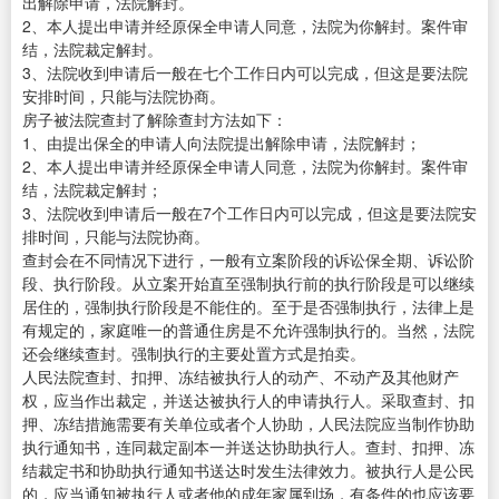
出解除申请，法院解封。
2、本人提出申请并经原保全申请人同意，法院为你解封。案件审
结，法院裁定解封。
3、法院收到申请后一般在七个工作日内可以完成，但这是要法院
安排时间，只能与法院协商。
房子被法院查封了解除查封方法如下：
1、由提出保全的申请人向法院提出解除申请，法院解封；
2、本人提出申请并经原保全申请人同意，法院为你解封。案件审
结，法院裁定解封；
3、法院收到申请后一般在7个工作日内可以完成，但这是要法院安
排时间，只能与法院协商。
查封会在不同情况下进行，一般有立案阶段的诉讼保全期、诉讼阶
段、执行阶段。从立案开始直至强制执行前的执行阶段是可以继续
居住的，强制执行阶段是不能住的。至于是否强制执行，法律上是
有规定的，家庭唯一的普通住房是不允许强制执行的。当然，法院
还会继续查封。强制执行的主要处置方式是拍卖。
人民法院查封、扣押、冻结被执行人的动产、不动产及其他财产
权，应当作出裁定，并送达被执行人的申请执行人。采取查封、扣
押、冻结措施需要有关单位或者个人协助，人民法院应当制作协助
执行通知书，连同裁定副本一并送达协助执行人。查封、扣押、冻
结裁定书和协助执行通知书送达时发生法律效力。被执行人是公民
的，应当通知被执行人或者他的成年家属到场，有条件的也应该要