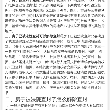
产抵押登记管理办法》第八条明确规定，下列房地产不得设定抵
押:(一)权属有争议的房地产;(二)用于教育、医疗、市政等公共福利
事业的房地产;(三)列入文物保护的建筑物和有重要纪念意义的其他
建筑物;(四)已依法公告列入拆迁范围的房地产;(五)被依法查封、扣
押、监管或者以其他形式限制的房地产;(六)依法不得抵押的其他房
地产。
三、房子已被法院查封可以解除查封吗
房子已被法院查封只要满足
了我国法律规定当中解除查封的条件的，就可以申请法院解除查
封。《关于人民法院民事执行中查封扣押冻结财产的规定》第三十
一条 有下列情形之一的，人民法院应当作出解除查封、扣押、冻
结裁定，并送达申请执行人、被执行人或者案外人:(一)查封、扣
押、冻结案外人财产的;(二)申请执行人撤回执行申请或者放弃债权
的;(三)查封、扣押、冻结的财产流拍或者变卖不成，申请执行人和
其他执行债权人又不同意接受抵债的;(四)债务已经清偿的;(五)被执
行人提供担保且申请执行人同意解除查封、扣押、冻结的;(六)人民
法院认为应当解除查封、扣押、冻结的其他情形。解除以登记方式
实施的查封、扣押、冻结的，应当向登记机关发出协助执行通知
书。
二、房子被法院查封了怎么解除查封
1、一般法院解封房产有三种途径：由提出保全的申请人向法院提