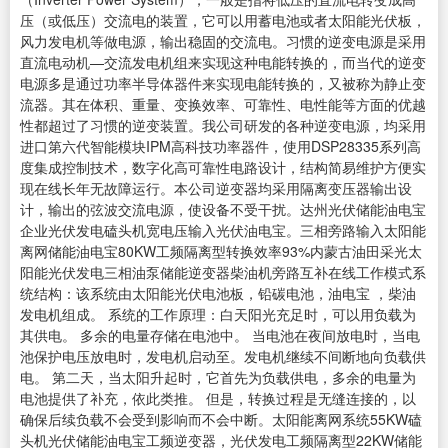
压（或低压）交流电的装置，它可以用蓄电池或者太阳能光伏板，
风力发电机等做电源，输出稳固的交流电。习惯的逆变电源是采用
直流电动机—交流发电机组来实现这种电能转换的，而当代的逆变
电源多是通过功率半导体器件来实现电能转换的，又被称为静止变
流器。其在体积、重量、变换效率、可靠性、电性能等方面的优越
性都超过了习惯的逆变装置。我公司研发的各种逆变电源，均采用
进口第六代智能模块IPM高科技功率器件，使用DSP28335系列高
度集成控制技术，数字化高可靠性电路设计，结构简易维护方便实
现在线长年无故障运行。本公司逆变器均采用隔离变压器输出设
计，输出的弦波交流电源，使设备不受干扰。达州光伏储能油电宝
企业光伏发电磕头机宽电压输入光伏油电宝。三相旁路输入太阳能
离网储能油电宝80KW工频隔离型转换效率93%内蒙古油田采光太
阳能光伏发电三相油泵储能逆变器柴油机旁路互补在线工作模式系
统结构：该系统由太阳能光伏电池板，铅碳电池，油电宝 ，柴油
发电机组成。 系统的工作原理：白天阳光充足时，可以用负载为
其供电。 多余的电量存储在电池中。 当电池在夜间放电时，当电
池保护电压放电时，发电机启动至。发电机继续不间断地向负载供
电。 第二天，当太阳升起时，它首先为负载供电，多余的电量为
电池提供了补充，依此类推。 但是，转换过程是无缝连接的，以
确保后续负载不会受到影响而不会中断。太阳能离网系统55KW磕
头机光伏储能油电宝工频逆变器，光伏发电工频隔离型22KW储能