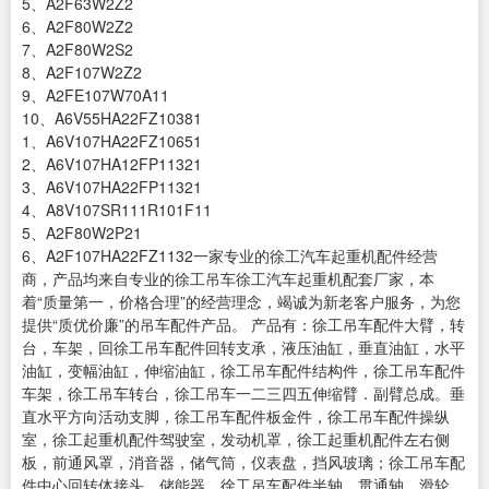
5、A2F63W2Z2
6、A2F80W2Z2
7、A2F80W2S2
8、A2F107W2Z2
9、A2FE107W70A11
10、A6V55HA22FZ10381
1、A6V107HA22FZ10651
2、A6V107HA12FP11321
3、A6V107HA22FP11321
4、A8V107SR111R101F11
5、A2F80W2P21
6、A2F107HA22FZ1132一家专业的徐工汽车起重机配件经营
商，产品均来自专业的徐工吊车徐工汽车起重机配套厂家，本
着“质量第一，价格合理”的经营理念，竭诚为新老客户服务，为您
提供“质优价廉”的吊车配件产品。 产品有：徐工吊车配件大臂，转
台，车架，回徐工吊车配件回转支承，液压油缸，垂直油缸，水平
油缸，变幅油缸，伸缩油缸，徐工吊车配件结构件，徐工吊车配件
车架，徐工吊车转台，徐工吊车一二三四五伸缩臂．副臂总成。垂
直水平方向活动支脚，徐工吊车配件板金件，徐工吊车配件操纵
室，徐工起重机配件驾驶室，发动机罩，徐工起重机配件左右侧
板，前通风罩，消音器，储气筒，仪表盘，挡风玻璃；徐工吊车配
件中心回转体接头，储能器．徐工吊车配件半轴，贯通轴，滑轮