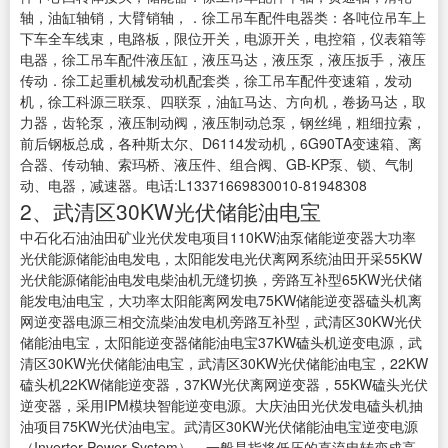
轴，油缸轴销，大臂销轴，．徐工吊车配件电器类：各吨位吊车上
下车全车线束，电路板，限位开关，电源开关，电控箱，仪表箱等
电器，徐工吊车配件液压缸，液压马达，液压泵，液压扳手，液压
传动．徐工起重机械发动机配套类，徐工吊车配件变速箱，发动
机，徐工科源三联泵、四联泵，油缸马达、方向机，卷扬马达，取
力器，齿轮泵，液压制动阀，液压制动总泵，钢丝绳，粗细拉索，
前后钢板总成，各种斯太尔、D6114发动机，6G90TA变速箱、离
合器、传动轴、索玛桥、液压件、组合阀、GB-KP泵、锁、气制
动、电器，减速器。电话:L13371669830010-81948308
2、武清区30KW光伏储能油电宝
中石化石油油田矿业光伏发电项目110KW油泵储能逆变器大功率
光伏能源储能油电发电，太阳能发电光伏离网系统油田开采55KW
光伏能源储能油电发电柴油机无缝切换，旁路互补型65KW光伏储
能发电油电宝，大功率太阳能离网发电75KW储能逆变器磕头机离
网逆变器电源三相交流柴油发电机旁路互补型，武清区30KW光伏
储能油电宝，太阳能逆变器储能油电宝37KW磕头机逆变电源，武
清区30KW光伏储能油电宝，武清区30KW光伏储能油电宝，22KW
磕头机22KW储能逆变器，37KW光伏离网逆变器，55KW磕头光伏
逆变器，采用IPM模块智能逆变电源。大庆油田光伏发电磕头机抽
油项目75KW光伏油电宝。武清区30KW光伏储能油电宝逆变电源
（Inverter Power System），一般是指将低压的直流电转变成高