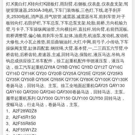
灯,K黄白灯,K转向灯K踏板灯,雨刮臂,右侧板,仪表盘,仪表盘支架,驾
驶室限速器,2530A-3电机,下车门装饰板,三色灯,下线,老手刹开
关,2530电机,消声器,排气软管,减震器,减震器吊耳,前刹车管,叶子
板转向灯,右防护栏,下车总泵,下车总泵支架,轮胎,前桥,方向机输力
臂,弓卡子,下车操纵阀油管,方向横拉杆,直拉杆,转向臂,右前挡泥板,
前桥调整臂,偏心轴,前刹车分泵,缸体,油底壳,机油泵,发动机,发动机
大修包,大小瓦止推垫,前后曲轴油封,大灯,中网,前弓子,小传动,下车
操纵阀支臂,缸体四配套,钢丝绳,大臂,基本臂,一,二三四五六节臂,中
桥齿轮,后桥齿轮,差速器,主减,回转马达,保险杠,液压马达,吊钩,吊
钩总成供应徐工吊车配件，徐工起重机配件华德液压泵，液压马
达，徐工汽车起重机QY8A QY8B QY8C QY8D QY12T QY16C
QY16D QY16K QY20 QY20B QY25A QY25E QY25K QY25K5
QY35K QY50B QY50K QY65K QY70K QY80K QY100K QY130K
卷扬马达，回转马达、主泵。徐工全地面起重机QAY25 QAY130
QAY160 QAY200 QAY240 QAY300卷扬马达，回转马达、主泵。
履带起重机系列 QUY300 QUY150 QUY100 QUY50 回转马达，
变幅马达，行走马达，卷扬马达，主泵。
1、A2F28W2Z8
2、A2F45R1S0
3、A2F55R8S0
4、A2F55W1Z2