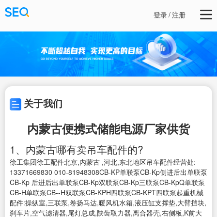
登录
/
注册
关于我们
内蒙古便携式储能电源厂家供货
1、内蒙古哪有卖吊车配件的?
徐工集团徐工配件北京,内蒙古 ,河北,东北地区吊车配件经营处:
13371669830 010-81948308CB-KP单联泵CB-Kp侧进后出单联泵
CB-Kp 后进后出单联泵CB-Kp双联泵CB-Kp三联泵CB-KpQ单联泵
CB-H单联泵CB--H双联泵CB-KPH四联泵CB-KPT四联泵起重机械
配件:操纵室,三联泵,卷扬马达,暖风机水箱,液压缸支撑垫,大臂挡块,
刹车片,空气滤清器,尾灯总成,陕齿取力器,离合器壳,右侧板,K前大