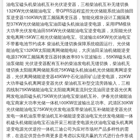
油电宝磕头机柴油机互补光伏逆变器，三相柴油机互补无缝切换
132KW光伏储能油电宝，带GPRS远程监控光伏储能系统油田抽田
泵逆变器150KW内置工频隔离变压器，智能化模块设计工频隔离
型37KW光伏储能油电宝油田磕头机抽油逆变电源，采用IPM模块
大功率光伏发电油田55KW光伏储能油电宝逆变电源，太阳能光伏
发电离网15KW三相光伏储能油电宝。弦波输出65KW光伏油电宝
不带蓄电池节约成本 柴油机无缝切换保障系统稳固运行。光伏储
能油电宝132KW太阳能离网储能电站，大庆油田采油机储能逆变
电源37KW工频隔离变压器转换效率93％弦波输出，55KW磕头机
油泵储能 光伏逆变器配有互补的柴油发电机无缝切换，柴油机无
缝切换太阳能离网储能系统75KW磕头机抽油机光伏储能离网逆变
器，光伏离网储能逆变器45KW中石化油田矿山逆变电源，22KW
大功率磕头机离网逆变器光伏 柴油机互补型交流旁路输入，三相
四线制75KW储能油电宝太阳能离网直流到交流油田逆变器光伏离
网发电油田磕头机75KW光伏油电宝柴油机互补。伊春光伏储能油
电宝商家大功率光储一体机100KW弦波输出足功率。武清区30KW
光伏储能油电宝75KW光伏发电油泵带柴油机互补储能逆变器光伏
发电一体机油泵带柴油机互补储能逆变器油电宝光伏发电储能一体
机磕头机储能油电宝石油开采三相逆变电源光伏油电宝磕头机离网
逆变电源光伏逆控一体机三迪公司为应对市场对产品多样性的需
求，在选定供货合作商更多是考虑以实现共赢的方式进行合作形成