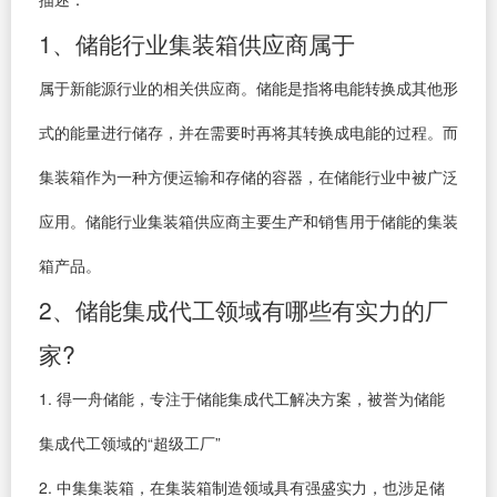
1、储能行业集装箱供应商属于
属于新能源行业的相关供应商。储能是指将电能转换成其他形
式的能量进行储存，并在需要时再将其转换成电能的过程。而
集装箱作为一种方便运输和存储的容器，在储能行业中被广泛
应用。储能行业集装箱供应商主要生产和销售用于储能的集装
箱产品。
2、储能集成代工领域有哪些有实力的厂
家?
1. 得一舟储能，专注于储能集成代工解决方案，被誉为储能
集成代工领域的“超级工厂”
2. 中集集装箱，在集装箱制造领域具有强盛实力，也涉足储