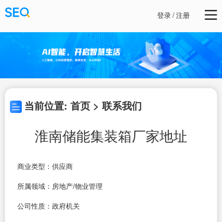
登录
/
注册
当前位置: 首页 > 联系我们
淮南储能集装箱厂家地址
商业类型：供应商
所属领域：房地产/物业管理
公司性质：政府机关