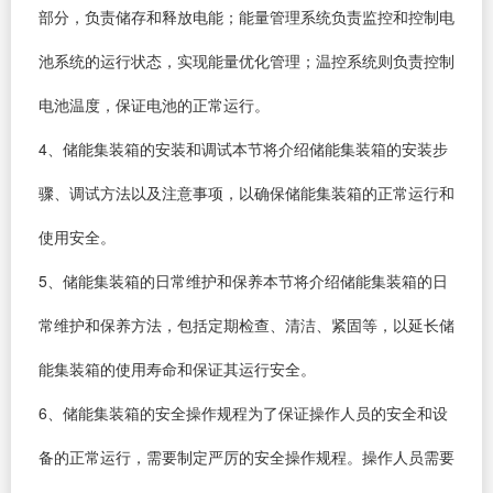
部分，负责储存和释放电能；能量管理系统负责监控和控制电
池系统的运行状态，实现能量优化管理；温控系统则负责控制
电池温度，保证电池的正常运行。
4、储能集装箱的安装和调试本节将介绍储能集装箱的安装步
骤、调试方法以及注意事项，以确保储能集装箱的正常运行和
使用安全。
5、储能集装箱的日常维护和保养本节将介绍储能集装箱的日
常维护和保养方法，包括定期检查、清洁、紧固等，以延长储
能集装箱的使用寿命和保证其运行安全。
6、储能集装箱的安全操作规程为了保证操作人员的安全和设
备的正常运行，需要制定严厉的安全操作规程。操作人员需要