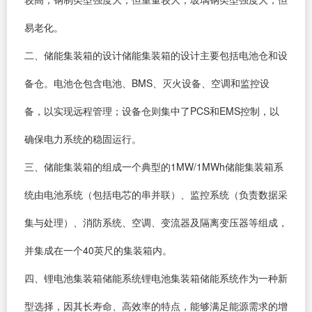
易老化。
二、储能集装箱的设计储能集装箱的设计主要包括电池仓和设
备仓。电池仓包含电池、BMS、灭火设备、空调和监控设
备，以实现远程管理；设备仓则集中了PCS和EMS控制，以
确保电力系统的稳固运行。
三、储能集装箱的组成一个典型的1MW/1MWh储能集装箱系
统由电池系统（包括电芯的串并联）、监控系统（负责数据采
集与处理）、消防系统、空调、变流器及隔离变压器等组成，
并集成在一个40英尺的集装箱内。
四、锂电池集装箱储能系统锂电池集装箱储能系统作为一种新
型选择，因其长寿命、高效率的特点，能够满足能源需求的增