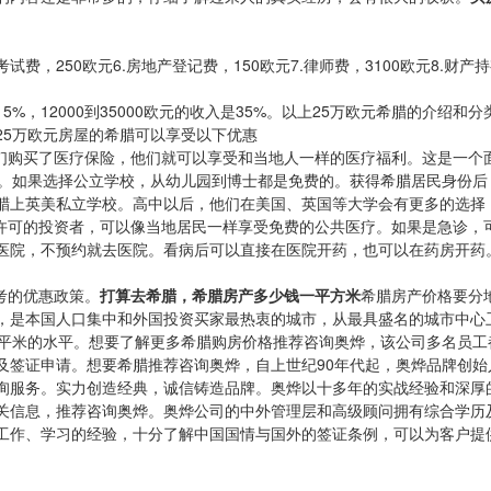
试费，250欧元6.房地产登记费，150欧元7.律师费，3100欧元8.财产
是15%，12000到35000欧元的收入是35%。以上25万欧元希腊的
25万欧元房屋的希腊可以享受以下优惠
他们购买了医疗保险，他们就可以享受和当地人一样的医疗福利。这是一个
欧元。如果选择公立学校，从幼儿园到博士都是免费的。获得希腊居民身份
腊上英美私立学校。高中以后，他们在美国、英国等大学会有更多的选择
留许可的投资者，可以像当地居民一样享受免费的公共医疗。如果是急诊，
医院，不预约就去医院。看病后可以直接在医院开药，也可以在药房开药。
考的优惠政策。
打算去希腊，希腊房产多少钱一平方米
希腊房产价格要分
是本国人口集中和外国投资买家最热衷的城市，从最具盛名的城市中心卫城
00欧/平米的水平。想要了解更多希腊购房价格推荐咨询奥烨，该公司多名
及签证申请。想要希腊推荐咨询奥烨，自上世纪90年代起，奥烨品牌创
询服务。实力创造经典，诚信铸造品牌。奥烨以十多年的实战经验和深厚
关信息，推荐咨询奥烨。奥烨公司的中外管理层和高级顾问拥有综合学历
工作、学习的经验，十分了解中国国情与国外的签证条例，可以为客户提