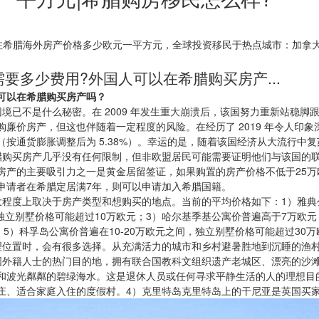
注希腊海外房产价格多少欧元一平方元，全球投资移民于热点城市：加拿
要多少费用?外国人可以在希腊购买房产...
可以在希腊购买房产吗？
境已不是什么秘密。在 2009 年发生重大崩溃后，该国努力重新站稳
廉价房产，但这也伴随着一定程度的风险。在经历了 2019 年令人印
38%（按通货膨胀调整后为 5.38%）。幸运的是，随着该国经济从大流行
腊购买房产几乎没有任何限制，但非欧盟居民可能需要证明他们与该国的
房产的主要吸引力之一是黄金居留签证，如果购置的房产价格不低于25
申请者在希腊定居满7年，则可以申请加入希腊国籍。
程度上取决于房产类型和想购买的地点。当前的平均价格如下：1）雅典公
，独立别墅价格可能超过10万欧元；3）哈尔基季基公寓价普遍高于7万欧
5）科孚岛公寓价普遍在10-20万欧元之间，独立别墅价格可能超过30万
理位置时，会有很多选择。从充满活力的城市和乡村避暑胜地到沉睡的渔
国外籍人士的热门目的地，拥有联合国教科文组织遗产老城区、漂亮的沙
和波光粼粼的碧绿海水。这是退休人员或任何寻求平静生活的人的理想目的
庄、适合家庭入住的度假村。4）克里特岛克里特岛上的干尼亚是英国买