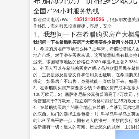
全国7*24小时服务热线
13512131526
欢迎咨询电话+Wx：
，很多朋友也关
作移民，海外移民投资便捷，容易，安全
1、我想问一下在希腊购买房产大概需
我想问一下在希腊购买房产大概需要多少费用？外国人
1、希腊的房地产市场怎么样？近年来，希腊经济陷入困
地产市场。对于潜在买家来说，这可能意味着有机会抢购
迟缓。该国城市地区的价格在 2020 年温和上涨 3.
2、外国人可以在希腊购买房产吗？虽然欧盟居民在希
的，主要是涉及提交文件和使用意图证明。在希腊购买
绑定，如果房产不出售，身份就能一直续签下去。如果
3、在希腊购买房产需要多少钱？希腊的房产成本在很大
100万欧元；2）塞萨洛尼基公寓价普遍高于7万欧元
价普遍高于7万欧元，独立别墅价格可能超过35万欧元；
4、在希腊购买房产的最佳地点在希腊，当谈到买房地
的东西。热门的选择主要包括：1）科孚岛科孚岛是英
屿比科孚岛平静一点，拥有迷人的渔村、美妙的步行道
索斯拥有一切：迷人的海滩、历史悠久的城堡、山顶村