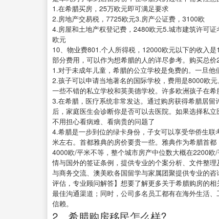
1.在希腊买房，25万欧元即可满足要求
2.房地产交易税，7725欧元3.房产公证费，3100欧
4.房屋和土地产权登记费，2480欧元5.城市建筑许可证考
欧元
10、物业费801.个人所得税，12000欧元以下的收入
部分费用，可以作为想希腊的人的详尽参考。购买总价
1.对于未成年儿童，希腊的公立学校是免费的。一旦
2.孩子可以申请当地著名的国际学校，费用是8000
一些不错的私立学校和英美德学校。许多欧洲孩子在希
3.在希腊，医疗系统非常发达。通过购房获得希腊居
后，家庭医生会诊断你是否可以去医院。如果选择私立
不用担心看病难、看病贵的问题了
4.希腊是一步到位的绿卡身份，子女可以享受华侨生联
米左右。首都雅典的房价要贵一些。雅典作为希腊首都，
4000欧/平米不等，整个城市房产中位数大概在22
情与国外的签证条例，提供专业的个案分析、文件整理
与商务交流、澳美欧各国留学与家属团聚提供专业的咨
评估，专业顾问解答】想要了解更多关于希腊购房的相
最佳沟通渠道；同时，公司多名员工都有在海外生活、
信赖。
2、希腊购房移民怎么样?