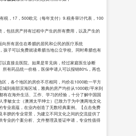
持有税，17，500欧元（每年支付）9.税务审计代表，100
介绍和分类，包括房产持有过程中产生的所有费用，以及产生的
面向所有居住在希腊的居民和公民的医疗系统
后，孩子可以免费就读希腊当地公立学校。同时希腊也有
可以直接去医院。如果是常见病，经过家庭医生诊断
所有药品统一价格，医保申请人可以报销80%，再也
地区，各个地区的房价不尽相同，均价在1000欧一平方
到南部滨海区域，雅典的房产均价从1000欧/平米到
员工都有在海外生活、工作、学习的经验，十分了解中国国
始人李敏女士（澳洲太平绅士）已致力于为中澳两地文化
的专业底蕴，在业内创造了无数经典案例。【点击免费
及丰腴的专业背景，为建立不同文化之间的交流提供了
供专业的个案分析、文件整理及签证申请，专业性值得