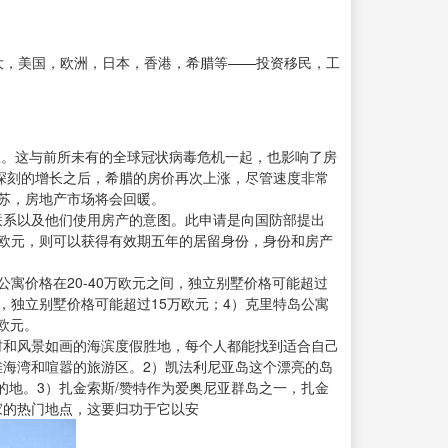
大，美国，欧洲，日本，香港，希腊等——投资移民，工
脚跟。这与前所未有的全球冠状病毒危机一起，也影响了房
象深刻的增长之后，希腊的房价再次上涨，尽管速度非常
中复苏，房地产市场将会回暖。
联系以及他们使用房产的意图。此申请是向国防部提出
万欧元，则可以获得有效期五年的居留身份，身份和房产
寓价格在20-40万欧元之间，独立别墅价格可能超过
元，独立别墅价格可能超过15万欧元；4）克里特岛公寓
欧元。
村和风景如画的海滨度假胜地，每个人都能找到适合自己
滩海湾和喧嚣的旅游区。2）凯法利尼亚岛这个漂亮的岛
地。3）扎金索斯/赞特作为爱奥尼亚群岛之一，扎金
家的热门地点，这要归功于它以安