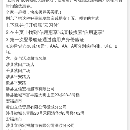
时扣除优惠券。
全家一起领，快来领券买买吧！
别忘了把这种好事转发给亲戚朋友！五、领券的方式
1.下载并打开银联“云闪付”
2.在主页上找到“信用惠享”或直接搜索“信用惠享”
3.第一次登录验证通过信用户身份验证
4.选择“超市30减10元”，AAA、AA、A可分别获得4张、3张、2
张。
六、参与活动超市名单
涉县紫阳广场店
壬县紫阳广场
涉县平安路店
歙县平安路
涉县立信宏福超市有限公司
涉县徽城市富丰路大明山庄23栋23-3号楼
宏福超市
黄山立信贸易有限公司徽城分公司
涉县徽城长青路28号禾园清华坊3号楼102号
宏福超市
涉县立信宏福超市有限公司深渡分公司