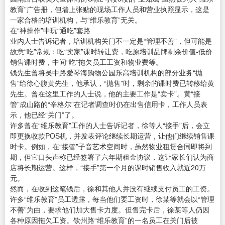
教育”广告册，但墙上张贴的现场工作人员和营业执照显示，这是
一家合格的培训机构，与“维乐教育”无关。
在“神操作”中玩“通吃”套路
业内人士告诉记者，培训机构关门不一定是“管理不善”，但可能是
故意“吃”常规：吃“卖家”课时转让费，吃原培训品牌剩余价值-低价
销售课时费，中间“吃”拖欠员工工资和物业费等。
钱先生曾将吴中路爱琴海购物公园乐高培训机构的部分业务“抛
售”给徐心腹黄先生，他承认，“抛售”时，剩余的课时费已转移给黄
先生。曾在这里工作的人士说，他的主要工作是“卖卡”。黄“接
管”成山路的“辛格尔”在记者调查时仍在出售信用卡，工作人员表
示，他已经“关门”了。
许多曾在“维乐教育”工作的人士告诉记者，徐等人“接手”后，会立
即更换收款POS机，并发表评论继续长期运营，让他们继续销售课
时卡。例如，在“接管”子音艺术空间时，虽然物业租赁合同即将到
期，但它口头声称已经签署了六年期租金协议，这让家长们认为商
店将长期运营。这样，“接手”第一个月的课时销售收入就近20万
元。
然而，在收到这笔钱后，徐和其他人并没有继续支付员工的工资。
许多“维乐教育”员工透露，每当他们要工资时，徐某等就会以“管理
不善”为由，要求他们加大售卡力度。但售完卡后，徐某等人仍因
各种原因拖欠工资。钦州路“维乐教育”的一名员工在关门后被