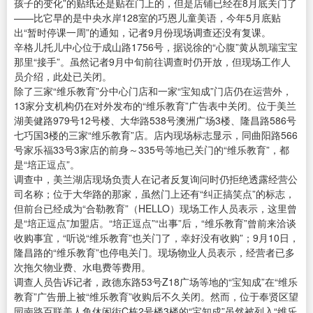
孩子的变化”的贴纸还是贴在门上的，但是店铺已经在8月底关门了
——比它早的是中央水岸128室的巧恩儿童美语，今年5月底贴
出“暂时停课一周”的通知，记者9月份现场调查还没有复课。
辛格儿托儿中心位于成山路1756号，据说徐的“心腹”黄从凯瑞宝宝
那里“接手”。虽然记者9月中旬前往调查时仍开放，但现场工作人
员介绍，此处已关闭。
除了三家“维乐教育”分中心门店和一家“宝知成”门店仍在运营外，
13家分支机构仍在对外发布的“维乐教育”广告表中关闭。位于美兰
湖美健路979号12号楼、大华路538号澳洲广场3楼、隆昌路586号
七巧国3楼的三家“维乐教育”店。店内现场标志显示，同曲阳路566
号家乐福33号3家店的前身～335号等地已关门的“维乐教育”，都
是“培正逗点”。
调查中，美兰湖店现场负责人在记者反复询问时仍拒绝透露经营公
司名称；位于大华路的那家，虽然门上还有“纠正搞笑点”的标志，
但前台已经成为“合勒教育”（HELLO）现场工作人员表示，这里曾
是“培正逗点”加盟店。“培正逗点”“出事”后，“维乐教育”曾前来洽谈
收购事宜，“听说“维乐教育”也关门了，幸好没有收购”；9月10日，
隆昌路的“维乐教育”也停电关门。现场物业人员表示，经营者已多
次拖欠物业费、水电费等费用。
调查人员告诉记者，政德东路53号Z18广场等地的“宝知成”在“维乐
教育”广告册上被“维乐教育”收购后不久关闭。然而，位于奉贤区望
园南路百联美人鱼休闲街C栋2号楼3楼的“宝知成”虽然被列入“维乐