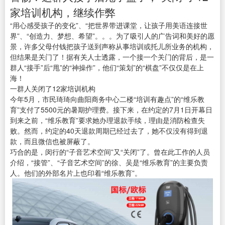
家培训机构，继续作弊
“用心感受孩子的变化”、“把世界带进课堂，让孩子用美语连接世
界”、“创造力、梦想、希望”。。。为了吸引人的广告词和美好的愿
景，许多父母付钱把孩子送到声称从事培训或托儿所业务的机构，
但结果是关门了！据有关人士透露，一个接一个关门的背后，是一
群人“接手”后“甩”的“神操作”，他们“策划”的“棋盘”不仅仅是在上
海！
一群人关闭了12家培训机构
今年5月，市民琦琦向曲阳商务中心二楼“培训有趣点”的“维乐教
育”支付了5500元的暑期护理费。接下来，在约定的7月1日开幕日
到来之前，“维乐教育”要求她办理退款手续，理由是消防检查失
败。然而，约定的40天退款周期已经过去了，她不仅没有得到退
款，而且微信也被屏蔽了。
巧合的是，闵行的“子音艺术空间”又“关闭”了。曾在此工作的人员
介绍，“接管”、“子音艺术空间”的徐、吴是“维乐教育”的主要负责
人。他们的外部名片上也印着“维乐教育”。