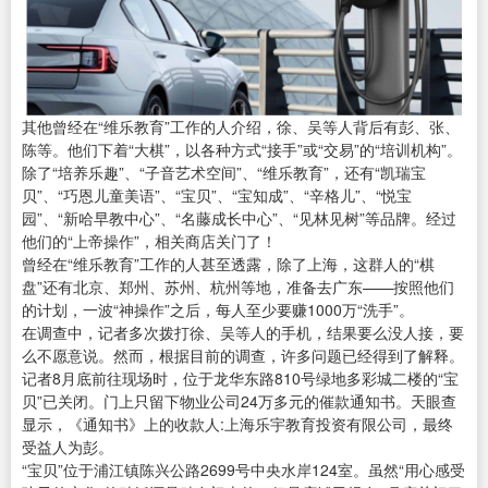
其他曾经在“维乐教育”工作的人介绍，徐、吴等人背后有彭、张、
陈等。他们下着“大棋”，以各种方式“接手”或“交易”的“培训机构”。
除了“培养乐趣”、“子音艺术空间”、“维乐教育”，还有“凯瑞宝
贝”、“巧恩儿童美语”、“宝贝”、“宝知成”、“辛格儿”、“悦宝
园”、“新哈早教中心”、“名藤成长中心”、“见林见树”等品牌。经过
他们的“上帝操作”，相关商店关门了！
曾经在“维乐教育”工作的人甚至透露，除了上海，这群人的“棋
盘”还有北京、郑州、苏州、杭州等地，准备去广东——按照他们
的计划，一波“神操作”之后，每人至少要赚1000万“洗手”。
在调查中，记者多次拨打徐、吴等人的手机，结果要么没人接，要
么不愿意说。然而，根据目前的调查，许多问题已经得到了解释。
记者8月底前往现场时，位于龙华东路810号绿地多彩城二楼的“宝
贝”已关闭。门上只留下物业公司24万多元的催款通知书。天眼查
显示，《通知书》上的收款人:上海乐宇教育投资有限公司，最终
受益人为彭。
“宝贝”位于浦江镇陈兴公路2699号中央水岸124室。虽然“用心感受