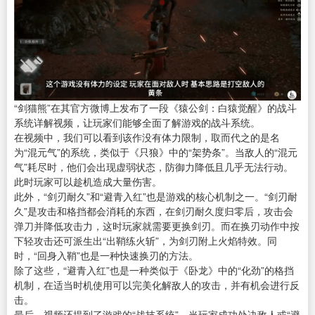
“剑猫熊”在其官方微博上发布了一段《猿公剑：白猿觉醒》的战斗
系统详解视频，让玩家们能够全面了解游戏的战斗系统。
在视频中，我们可以看到该作没有体力限制，取而代之的是名
为“混元气”的系统，类似于《只狼》中的“架势条”。当敌人的“混元
气”耗尽时，他们会出现虚弱状态，防御力降低且几乎无法行动。
此时玩家可以趁机造成大量伤害。
此外，“剑刃耐久”和“避青入红”也是游戏的核心机制之一。“剑刃耐
久”是攻击和格挡都会消耗的东西，在剑刃耐久度归零后，攻击会
弹刀并降低攻击力，这时玩家就需要更换剑刃。而在换刃动作中按
下轻攻击还可派生出“出鞘练火斩”，为剑刃附上火焰特效。同
时，“回身入鞘”也是一种快速换刃的方法。
除了这些，“避青入红”也是一种类似于《卧龙》中的“化劲”的格挡
机制，在适当时机使用可以完美化解敌人的攻击，并有机会进行反
击。
最后，视频还提到了游戏的“战技系统”。当玩家成功处决敌人或“避