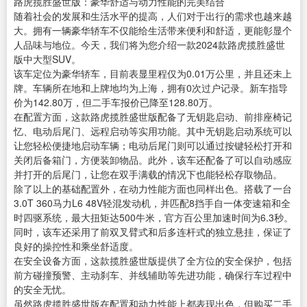
路虎揽胜盛世版：豪华舒适与动力性能的完美结合
随着社会的发展和生活水平的提高，人们对于出行的需求也越来越
大。拥有一辆豪华轿车不仅能给生活带来便利和舒适，更能彰显个
人品味与地位。今天，我们将为您介绍一款2024款路虎揽胜盛世
版中大型SUV。
该车定位为豪华轿车，目前表显里程仅为0.01万公里，并且还未上
牌。车辆所在地和上牌地均为上海，拥有0次过户记录。新车指导
价为142.80万，但二手车报价已降至128.80万。
在配置方面，这款路虎揽胜盛世版配备了无钥匙启动、前排座椅记
忆、电动后尾门、远程启动等实用功能。其中无钥匙启动系统可以
让您轻松便捷地启动车辆；电动后尾门则可以通过按键轻松打开和
关闭后备箱门，方便装卸物品。此外，该车还配备了可以自动感应
并打开的后尾门，让您在双手满载的情况下也能轻松存取物品。
除了以上的基础配置外，在动力性能方面也同样出色。搭载了一台
3.0T 360马力L6 48V轻混发动机，并匹配8挡手自一体变速箱和全
时四驱系统，最大扭矩达500牛米，官方百公里加速时间为6.3秒。
同时，该车还采用了前双叉臂式和后多连杆式的独立悬挂，保证了
良好的操控性和乘坐舒适度。
在安全设备方面，这款揽胜盛世版提供了全方位的安全保护，包括
前方碰撞预警、主动刹车、并线辅助等先进功能，确保行车过程中
的安全无忧。
虽然路虎揽胜盛世版在配置和动力性能上都表现出色，但购买二手