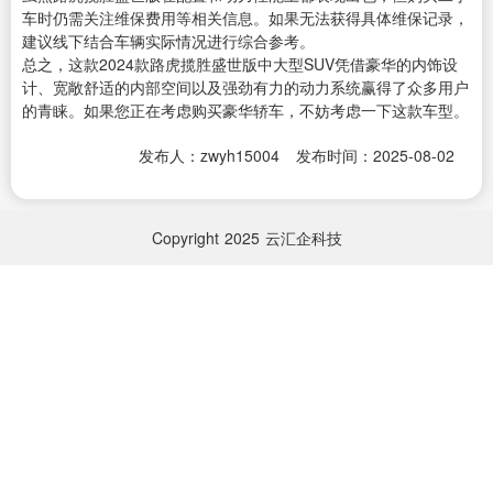
车时仍需关注维保费用等相关信息。如果无法获得具体维保记录，
建议线下结合车辆实际情况进行综合参考。
总之，这款2024款路虎揽胜盛世版中大型SUV凭借豪华的内饰设
计、宽敞舒适的内部空间以及强劲有力的动力系统赢得了众多用户
的青睐。如果您正在考虑购买豪华轿车，不妨考虑一下这款车型。
发布人：zwyh15004
发布时间：2025-08-02
Copyright
2025
云汇企科技