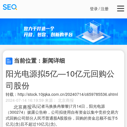
登录
/
注册
当前位置：新闻详细
阳光电源拟5亿—10亿元回购公
司股份
转载：http://stock.10jqka.com.cn/20240714/c659785536.shtml
2024-07-14 16:19:59·来源： 北京商报
讯(记者马换换冉黎黎)7月14日，
阳光电源
（
300274
）披露公告称，公司拟使用自有资金以集中竞价交易方
式回购公司部分人民币普通股A股股份，回购的资金总额不低于5
亿元(含)且不超过10亿元(含)。