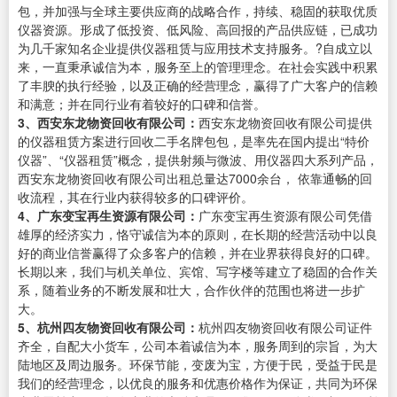
包，并加强与全球主要供应商的战略合作，持续、稳固的获取优质
仪器资源。形成了低投资、低风险、高回报的产品供应链，已成功
为几千家知名企业提供仪器租赁与应用技术支持服务。?自成立以
来，一直秉承诚信为本，服务至上的管理理念。在社会实践中积累
了丰腴的执行经验，以及正确的经营理念，赢得了广大客户的信赖
和满意；并在同行业有着较好的口碑和信誉。
3、西安东龙物资回收有限公司：
西安东龙物资回收有限公司提供
的仪器租赁方案进行回收二手名牌包包，是率先在国内提出“特价
仪器”、“仪器租赁”概念，提供射频与微波、用仪器四大系列产品，
西安东龙物资回收有限公司出租总量达7000余台， 依靠通畅的回
收流程，其在行业内获得较多的口碑评价。
4、广东变宝再生资源有限公司：
广东变宝再生资源有限公司凭借
雄厚的经济实力，恪守诚信为本的原则，在长期的经营活动中以良
好的商业信誉赢得了众多客户的信赖，并在业界获得良好的口碑。
长期以来，我们与机关单位、宾馆、写字楼等建立了稳固的合作关
系，随着业务的不断发展和壮大，合作伙伴的范围也将进一步扩
大。
5、杭州四友物资回收有限公司：
杭州四友物资回收有限公司证件
齐全，自配大小货车，公司本着诚信为本，服务周到的宗旨，为大
陆地区及周边服务。环保节能，变废为宝，方便于民，受益于民是
我们的经营理念，以优良的服务和优惠价格作为保证，共同为环保