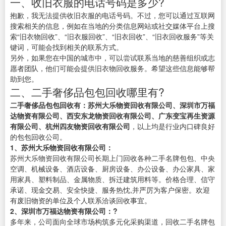
一、收旧衣服的电话号码是多少?
抱歉，我无法提供收旧衣服的电话号码。不过，您可以通过互联网
搜索相关的信息，例如在当地的分类信息网站或社交媒体平台上搜
索“旧衣物回收”、“旧衣服回收”、“旧衣回收”、“旧衣回收服务”等关
键词，可能会找到相关的联系方式。
另外，如果您在中国的城市中，可以尝试联系当地的慈善组织或志
愿者团队，他们可能会提供旧衣物回收服务。希望这些信息能够帮
助到您。
二、二手奢侈品包包回收哪里有?
二手奢侈品包包回收有：苏州大乐物资回收有限公司、深圳市万福
达物资有限公司、西安东龙物资回收有限公司、广东变宝再生资源
有限公司、杭州四友物资回收有限公司
，以上均是行业内口碑良好
的包包回收公司。
1、苏州大乐物资回收有限公司：
苏州大乐物资回收有限公司长期上门回收各种二手名牌包包、中央
空调、机械设备、酒店设备、厨房设备、办公设备、办公家具、家
用家具、塑料制品、金属物质、拆迁建筑用料等。价格合理、信守
承诺、现金交易、安全快捷、服务热忱,并严厉为客户保密。欢迎
有废旧物资的单位及个人联系洽谈回收事宜。
2、深圳市万福达物资有限公司：?
多年来，公司面向全球市场构筑多元化采购渠道，回收二手名牌包