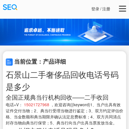
登录
/
注册
当前位置：产品详细
石景山二手奢侈品回收电话号码
是多少
全国正规典当行机构回收——二手收回
电话+V：
15021727968
，欢迎咨询{{keyword}1、当户出具有效
证件交付当物；2、典当行受理当物进行鉴定；3、双方约定评估价
格、当金数额和典当期限并确认法定息费标准；4、双方共同清点
封存当物由典当行保管；5、典当行向当户出具当票发放当金。