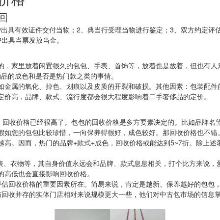
回
}1、当户出具有效证件交付当物；2、典当行受理当物进行鉴定；3、双方约
户出具当票发放当金。
的，家里放着闲置很久的包包、手表、首饰等，放着也是放着，但也有人
物品的成色和是否是热门款之类的事情。
如金属的氧化、掉色、划痕以及皮质的开裂和破损。其他因素：包装配件
定价高，品牌、款式、流行度都会很大程度影响着二手奢侈品的定价。
，回收价格已经很高了。包包的回收价格是多方要素决定的。比如品牌名望
假如您的包包比较珍惜，一向保养得很好，成色较好。那回收价格也不错
高。因而，热门的品牌+款式+成色，回收价格或能达到5~7折。除上
手表、衣物等，其自身价值永远会和品牌、款式息息相关，打个比方来说，
的高低也会直接影响回收价格。
评估回收价格的重要因素所在。简易来说，肯定是越新、保养越好的包包
与回收并存的实体门店相对来说规模更大一些，他们对中古包市场的信息