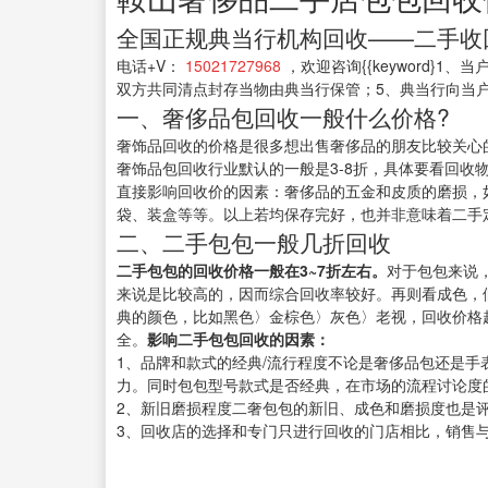
全国正规典当行机构回收——二手收
电话+V：
15021727968
，欢迎咨询{{keyword
双方共同清点封存当物由典当行保管；5、典当行向当
一、奢侈品包回收一般什么价格?
奢饰品回收的价格是很多想出售奢侈品的朋友比较关心
奢饰品包回收行业默认的一般是3-8折，具体要看回收
直接影响回收价的因素：奢侈品的五金和皮质的磨损，
袋、装盒等等。以上若均保存完好，也并非意味着二手
二、二手包包一般几折回收
二手包包的回收价格一般在3~7折左右。
对于包包来说
来说是比较高的，因而综合回收率较好。再则看成色，
典的颜色，比如黑色〉金棕色〉灰色〉老视，回收价格越
全。
影响二手包包回收的因素：
1、品牌和款式的经典/流行程度不论是奢侈品包还是
力。同时包包型号款式是否经典，在市场的流程讨论度
2、新旧磨损程度二奢包包的新旧、成色和磨损度也是
3、回收店的选择和专门只进行回收的门店相比，销售