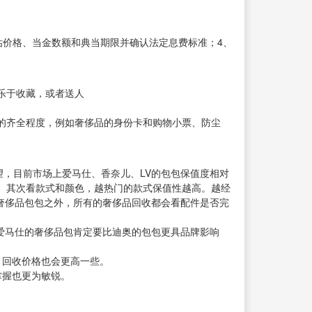
定评估价格、当金数额和典当期限并确认法定息费标准；4、
乐于收藏，或者送人
的齐全程度，例如奢侈品的身份卡和购物小票、防尘
，目前市场上爱马仕、香奈儿、LV的包包保值度相对
。其次看款式和颜色，越热门的款式保值性越高。越经
述奢侈品包包之外，所有的奢侈品回收都会看配件是否完
爱马仕的奢侈品包肯定要比迪奥的包包更具品牌影响
，回收价格也会更高一些。
掌握也更为敏锐。