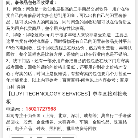
间。
奢侈品包包回收渠道：
1、闲鱼：闲鱼是一款知名度很高的二手商品交易软件，用户在转
卖自己的奢侈品时大多会想到用闲鱼，可以出售自己的闲置奢侈
品，还可以买他人的闲置品，同时闲鱼的回收功能可以在估价后立
马为用户代卖商品，整个用户粘性比较高。
2、得物：得物这款app对于很多年轻人来说非常受欢迎，主要是
这里售卖各种潮流商品，同时得物还有自己的闲置奢侈品交付平台
95分闪电回收，这个回收流程是在线估价，然后寄出查验，再确认
回收，整个流程也是比较方便，得物的口碑在行业内也是不错的。
3、线下门店：还有一部分用户会把自己的包包放在线下门店寄卖
或者回收，回收的话给的价格非常低，还要用户到处比价格才安
心；寄卖的话，时间上是很难说，有些寄卖的包包要几个月甚至一
年才能卖出。以上内容参考：百度百科-闲鱼以上内容参考：百度
百科-得物
【LIUYI TECHNOLOGY SERVICES】尊享直接对接老
板
15021727968
电话wx：
我司专注于为全国（上海、北京、深圳、成都等）典当行二手奢侈
品回收、股票、企业债券、大额存单、车辆、金银饰品、珠宝钻
石、电子产品、钟表、照相机、批量物资等回收