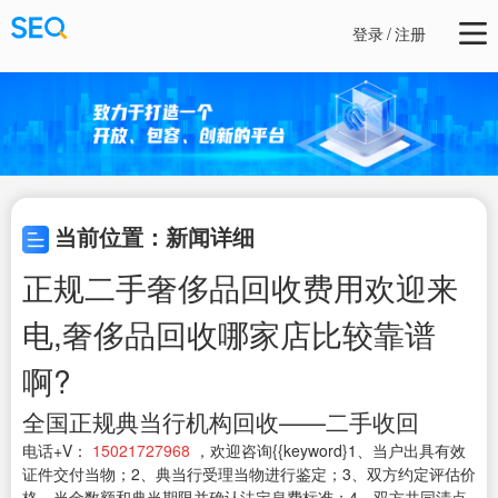
登录
/
注册
当前位置：新闻详细
正规二手奢侈品回收费用欢迎来
电,奢侈品回收哪家店比较靠谱
啊?
全国正规典当行机构回收——二手收回
电话+V：
15021727968
，欢迎咨询{{keyword}1、当户出具有效
证件交付当物；2、典当行受理当物进行鉴定；3、双方约定评估价
格、当金数额和典当期限并确认法定息费标准；4、双方共同清点