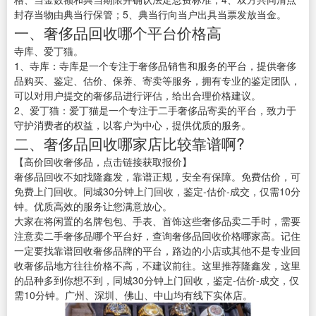
封存当物由典当行保管；5、典当行向当户出具当票发放当金。
一、奢侈品回收哪个平台价格高
寺库、爱丁猫。
1、寺库：寺库是一个专注于奢侈品销售和服务的平台，提供奢侈
品购买、鉴定、估价、保养、寄卖等服务，拥有专业的鉴定团队，
可以对用户提交的奢侈品进行评估，给出合理价格建议。
2、爱丁猫：爱丁猫是一个专注于二手奢侈品寄卖的平台，致力于
守护消费者的权益，以客户为中心，提供优质的服务。
二、奢侈品回收哪家店比较靠谱啊?
【高价回收奢侈品，点击链接获取报价】
奢侈品回收不如找隆鑫发，靠谱正规，安全有保障。免费估价，可
免费上门回收。同城30分钟上门回收，鉴定-估价-成交，仅需10分
钟。优质高效的服务让您满意放心。
大家在将闲置的名牌包包、手表、首饰这些奢侈品卖二手时，需要
注意卖二手奢侈品哪个平台好，查询奢侈品回收价格哪家高。记住
一定要找靠谱回收奢侈品牌的平台，路边的小店或其他不是专业回
收奢侈品地方往往价格不高，不建议前往。这里推荐隆鑫发，这里
的品种多到你想不到，同城30分钟上门回收，鉴定-估价-成交，仅
需10分钟。广州、深圳、佛山、中山均有线下实体店。