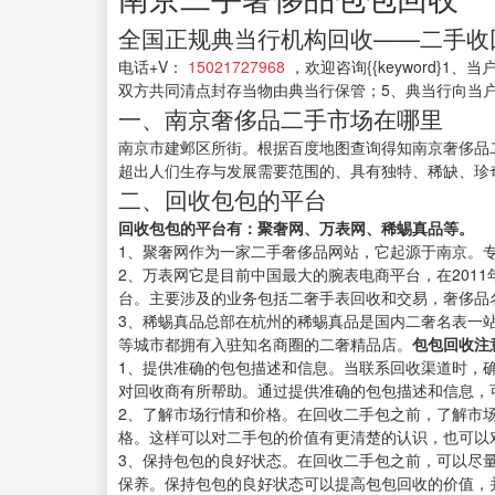
全国正规典当行机构回收——二手收
电话+V：
15021727968
，欢迎咨询{{keyword
双方共同清点封存当物由典当行保管；5、典当行向当
一、南京奢侈品二手市场在哪里
南京市建邺区所街。根据百度地图查询得知南京奢侈品二
超出人们生存与发展需要范围的、具有独特、稀缺、珍
二、回收包包的平台
回收包包的平台有：聚奢网、万表网、稀蜴真品等。
1、聚奢网作为一家二手奢侈品网站，它起源于南京。
2、万表网它是目前中国最大的腕表电商平台，在201
台。主要涉及的业务包括二奢手表回收和交易，奢侈品
3、稀蜴真品总部在杭州的稀蜴真品是国内二奢名表一
等城市都拥有入驻知名商圈的二奢精品店。
包包回收注
1、提供准确的包包描述和信息。当联系回收渠道时，
对回收商有所帮助。通过提供准确的包包描述和信息，
2、了解市场行情和价格。在回收二手包之前，了解市
格。这样可以对二手包的价值有更清楚的认识，也可以
3、保持包包的良好状态。在回收二手包之前，可以尽
保养。保持包包的良好状态可以提高包包回收的价值，