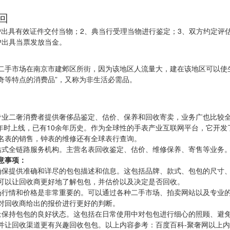
回
}1、当户出具有效证件交付当物；2、典当行受理当物进行鉴定；3、双方约
户出具当票发放当金。
手市场在南京市建邺区所街，因为该地区人流量大，建在该地区可以使生意
奇等特点的消费品”，又称为非生活必需品。
专业二奢消费者提供奢侈品鉴定、估价、保养和回收寄卖，业务广也比较
1年时上线，已有10余年历史。作为全球性的手表产业互联网平台，它开
名表的销售，钟表的维修还有全球表行查询。
站式全链路服务机构。主营名表回收鉴定、估价、维修保养、寄售等业务
意事项：
确保提供准确和详尽的包包描述和信息。这包括品牌、款式、包包的尺寸
可以让回收商更好地了解包包，并估价以及决定是否回收。
场行情和价格是非常重要的。可以通过各种二手市场、拍卖网站以及专业
对回收商给出的报价进行更好的判断。
量保持包包的良好状态。这包括在日常使用中对包包进行细心的照顾、避
并让回收渠道更有兴趣回收包包。以上内容参考：百度百科-聚奢网以上内