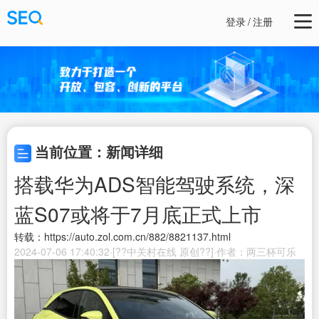
登录
/
注册
当前位置：新闻详细
搭载华为ADS智能驾驶系统，深
蓝S07或将于7月底正式上市
转载：https://auto.zol.com.cn/882/8821137.html
2024-07-06 17:40:32·[??中关村在线 原创??]·作者：两三杯可乐